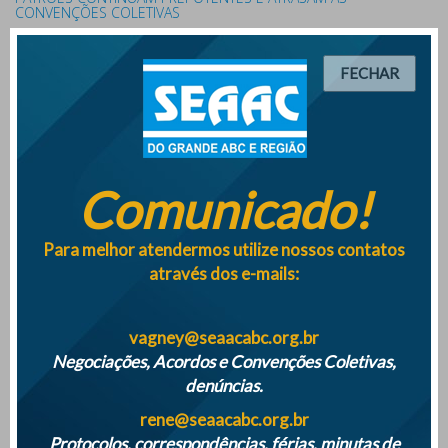
CONVENÇÕES COLETIVAS
FECHAR
PROPOSTAS INDECENTES DOS PATRÕES IMPEDEM
FORMALIZAÇÃO DE CONVENÇÕES COLETIVAS
Comunicado!
Empresas terão que monitorar saúde mental dos
trabalhadores a partir de maio 2025
Para melhor atendermos utilize nossos contatos
através dos e-mails:
SINDICATO DISTRIBUÍ QUASE 500 MIL REAIS AOS ASSOCIADOS NA
VESPERA DE NATAL DE 2024
vagney@seaacabc.org.br
Negociações, Acordos e Convenções Coletivas,
denúncias.
rene@seaacabc.org.br
ATENÇÃO PARA O INICIO DAS FÉRIAS COLETIVAS DE 2024
Protocolos, correspondências, férias, minutas de