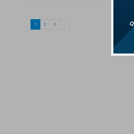
Qu
1
2
3
...