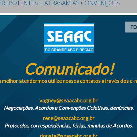
PREPOTENTES E ATRASAM AS CONVENÇÕES
MAT e SINAC atrapalham as CCT de 2025
FE
ES DOS PATRÕES IMPEDEM FORMALIZAÇÃO
Comunicado!
IVAS
 melhor atendermos utilize nossos contatos através dos e-m
vagney@seaacabc.org.br
itorar saúde mental dos trabalhadores a
Negociações, Acordos e Convenções Coletivas, denúncias.
rene@seaacabc.org.br
Protocolos, correspondências, férias, minutas de Acordos.
donata@seaacabc.org.br