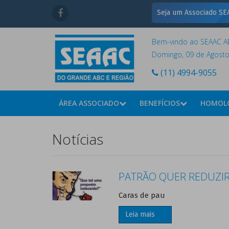
Seja um Associado SEA
Bem-vindo ao SEAAC AB
Domingo, 09 de Agost
(11) 4994-9055
ÁREA ASSOCIADO
BENEFÍCIOS
HOMOL
Notícias
PATRÃO QUER REDUZI
Caras de pau
Leia mais