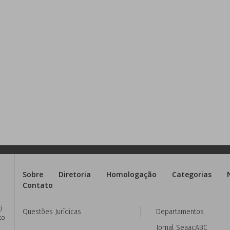
Sobre
Diretoria
Homologação
Categorias
Contato
i
Questões Jurídicas
Departamentos
to
Jornal SeaacABC