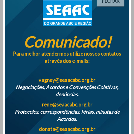
FECHAR
PROPOSTAS INDECENTES DOS PATRÕES IMPEDEM
FORMALIZAÇÃO DE CONVENÇÕES COLETIVAS
Comunicado!
Empresas terão que monitorar saúde mental dos
trabalhadores a partir de maio 2025
Para melhor atendermos utilize nossos contatos
através dos e-mails:
SINDICATO DISTRIBUÍ QUASE 500 MIL REAIS AOS ASSOCIADOS NA
VESPERA DE NATAL DE 2024
vagney@seaacabc.org.br
Negociações, Acordos e Convenções Coletivas,
denúncias.
ATENÇÃO PARA O INICIO DAS FÉRIAS COLETIVAS DE 2024
rene@seaacabc.org.br
Protocolos, correspondências, férias, minutas de
Acordos.
donata@seaacabc.org.br