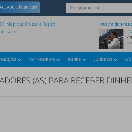
AC ABC, Clique aqui
C, Mogi das Cruzes e Região
Palavra do Presi
de 2026
27
Va
SE
OGAÇÃO
CATEGORIAS
SOBRE
JURÍDICO
NO
DORES (AS) PARA RECEBER DINHE