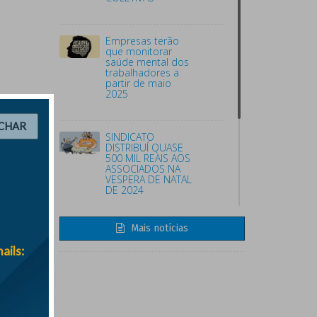
Empresas terão
que monitorar
saúde mental dos
trabalhadores a
partir de maio
2025
CHAR
SINDICATO
DISTRIBUÍ QUASE
500 MIL REAIS AOS
ASSOCIADOS NA
VESPERA DE NATAL
DE 2024
Mais notícias
ATENÇÃO PARA O
INICIO DAS FÉRIAS
ails:
COLETIVAS DE
2024