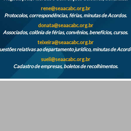
rene@seaacabc.org.br
Protocolos, correspondências, férias, minutas de Acordos.
donata@seaacabc.org.br
Associados, colônia de férias, convênios, benefícios, cursos.
A
teixeira@seaacabc.org.br
estões relativas ao departamento jurídico, minutas de Acord
sueli@seaacabc.org.br
Cadastro de empresas, boletos de recolhimentos.