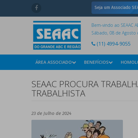
Seja um Associado SEA
Bem-vindo ao SEAAC AB
Sábado, 08 de Agosto 
(11) 4994-9055
ÁREA ASSOCIADO
BENEFÍCIOS
HOMOL
SEAAC PROCURA TRABALHA
TRABALHISTA
23 de Julho de 2024