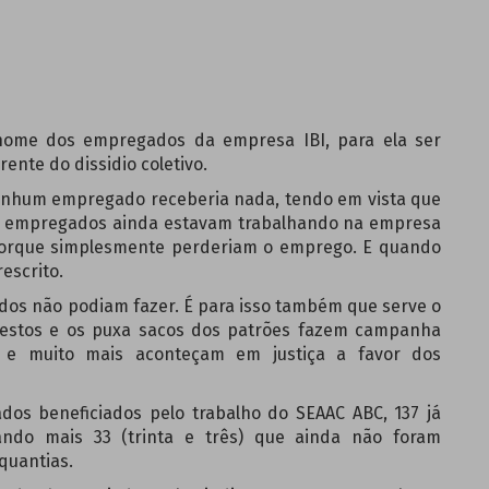
ome dos empregados da empresa IBI, para ela ser
ente do dissidio coletivo.
m empregado receberia nada, tendo em vista que
os empregados ainda estavam trabalhando na empresa
 porque simplesmente perderiam o emprego. E quando
escrito.
não podiam fazer. É para isso também que serve o
onestos e os puxa sacos dos patrões fazem campanha
so e muito mais aconteçam em justiça a favor dos
ficiados pelo trabalho do SEAAC ABC, 137 já
ndo mais 33 (trinta e três) que ainda não foram
quantias.