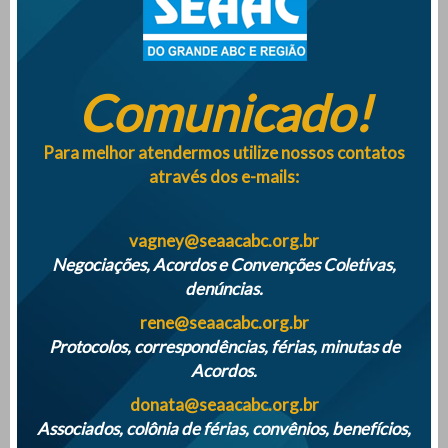
FORMALIZAÇÃO DE CONVENÇÕES COLETIVAS
Comunicado!
Empresas terão que monitorar saúde mental dos
trabalhadores a partir de maio 2025
Para melhor atendermos utilize nossos contatos
através dos e-mails:
SINDICATO DISTRIBUÍ QUASE 500 MIL REAIS AOS ASSOCIADOS NA
VESPERA DE NATAL DE 2024
vagney@seaacabc.org.br
Negociações, Acordos e Convenções Coletivas,
denúncias.
ATENÇÃO PARA O INICIO DAS FÉRIAS COLETIVAS DE 2024
rene@seaacabc.org.br
Protocolos, correspondências, férias, minutas de
Acordos.
donata@seaacabc.org.br
Associados, colônia de férias, convênios, benefícios,