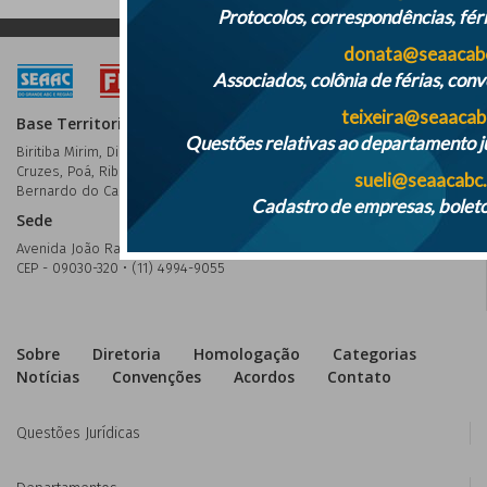
Protocolos, correspondências, fér
donata@seaacabc
Associados, colônia de férias, conv
teixeira@seaacab
Base Territorial
Questões relativas ao departamento ju
Biritiba Mirim, Diadema, Ferraz de Vasconcelos, Mauá, Mogi das
Cruzes, Poá, Ribeirão Pires, Rio Grande da Serra, Santo André, São
sueli@seaacabc.
Bernardo do Campo, São Caetano do Sul e Suzano
Cadastro de empresas, boleto
Sede
Avenida João Ramalho, 52 - Vila Assunção - Santo André - São Paulo
CEP - 09030-320 • (11) 4994-9055
Sobre
Diretoria
Homologação
Categorias
Notícias
Convenções
Acordos
Contato
Questões Jurídicas