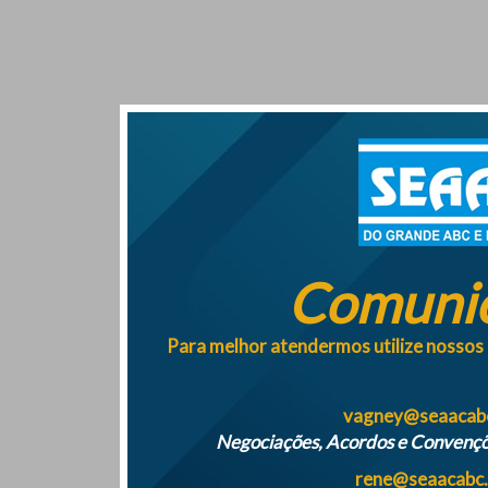
Comuni
Para melhor atendermos utilize nossos 
vagney@seaacabc
Negociações, Acordos e Convençõe
rene@seaacabc.