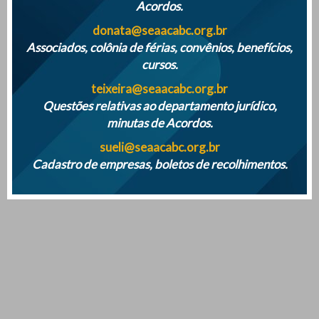
Acordos.
donata@seaacabc.org.br
Associados, colônia de férias, convênios, benefícios,
cursos.
teixeira@seaacabc.org.br
Questões relativas ao departamento jurídico,
minutas de Acordos.
sueli@seaacabc.org.br
Mais notícias
Cadastro de empresas, boletos de recolhimentos.