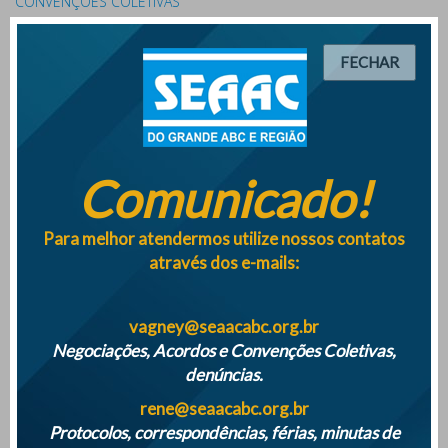
CONVENÇÕES COLETIVAS
FECHAR
PROPOSTAS INDECENTES DOS PATRÕES IMPEDEM
FORMALIZAÇÃO DE CONVENÇÕES COLETIVAS
Comunicado!
Empresas terão que monitorar saúde mental dos
trabalhadores a partir de maio 2025
Para melhor atendermos utilize nossos contatos
através dos e-mails:
SINDICATO DISTRIBUÍ QUASE 500 MIL REAIS AOS ASSOCIADOS NA
VESPERA DE NATAL DE 2024
vagney@seaacabc.org.br
Negociações, Acordos e Convenções Coletivas,
denúncias.
rene@seaacabc.org.br
ATENÇÃO PARA O INICIO DAS FÉRIAS COLETIVAS DE 2024
Protocolos, correspondências, férias, minutas de