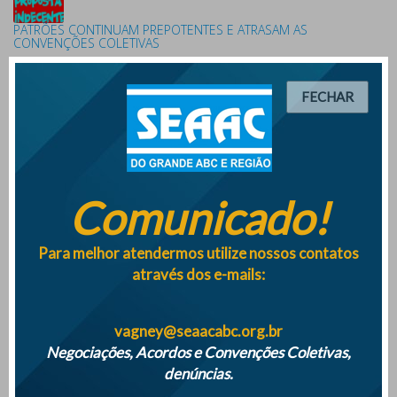
PATRÕES CONTINUAM PREPOTENTES E ATRASAM AS
CONVENÇÕES COLETIVAS
FECHAR
PROPOSTAS INDECENTES DOS PATRÕES IMPEDEM
FORMALIZAÇÃO DE CONVENÇÕES COLETIVAS
Comunicado!
Empresas terão que monitorar saúde mental dos
trabalhadores a partir de maio 2025
Para melhor atendermos utilize nossos contatos
através dos e-mails:
SINDICATO DISTRIBUÍ QUASE 500 MIL REAIS AOS ASSOCIADOS NA
VESPERA DE NATAL DE 2024
vagney@seaacabc.org.br
Negociações, Acordos e Convenções Coletivas,
denúncias.