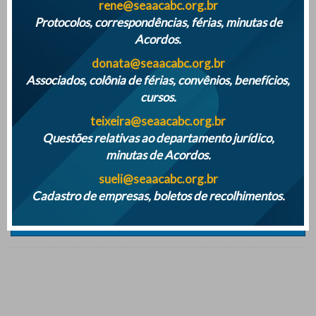
rene@seaacabc.org.br
ATENÇÃO PARA O INICIO DAS FÉRIAS COLETIVAS DE 2024
Protocolos, correspondências, férias, minutas de
Acordos.
donata@seaacabc.org.br
Associados, colônia de férias, convênios, benefícios,
cursos.
teixeira@seaacabc.org.br
Questões relativas ao departamento jurídico,
minutas de Acordos.
sueli@seaacabc.org.br
Cadastro de empresas, boletos de recolhimentos.
Mais notícias