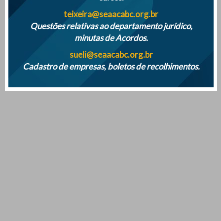
Mais notícias
teixeira@seaacabc.org.br
Questões relativas ao departamento jurídico,
minutas de Acordos.
sueli@seaacabc.org.br
Cadastro de empresas, boletos de recolhimentos.