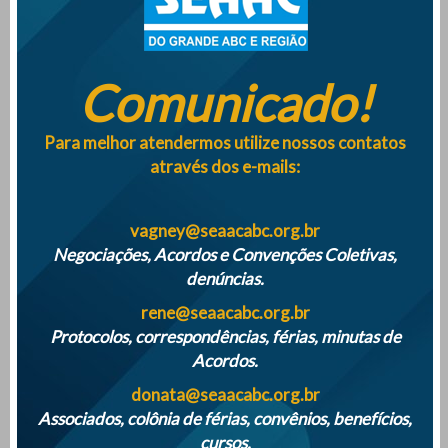
Comunicado!
Empresas terão que monitorar saúde mental dos
trabalhadores a partir de maio 2025
Para melhor atendermos utilize nossos contatos
através dos e-mails:
SINDICATO DISTRIBUÍ QUASE 500 MIL REAIS AOS ASSOCIADOS NA
VESPERA DE NATAL DE 2024
vagney@seaacabc.org.br
Negociações, Acordos e Convenções Coletivas,
denúncias.
ATENÇÃO PARA O INICIO DAS FÉRIAS COLETIVAS DE 2024
rene@seaacabc.org.br
Protocolos, correspondências, férias, minutas de
Acordos.
donata@seaacabc.org.br
Associados, colônia de férias, convênios, benefícios,
cursos.