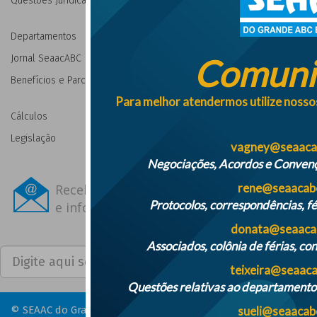
Questões Jurídicas
Departamentos
Jornal SeaacABC
Comuni
Benefícios e Parcerias
Para melhor atendermos utilize nossos
Cálculos
Legislação
vagney@seaacab
Negociações, Acordos e Convençõ
rene@seaacabc
Receba novidades
Protocolos, correspondências, fé
e informações por e-mail
donata@seaacab
Associados, colônia de férias, con
Cadastrar
teixeira@seaaca
Questões relativas ao departamento 
© SEAAC do Grande ABC e Região – 2026
sueli@seaacab