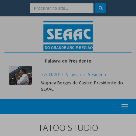
Palavra do Presidente
27/04/2017 Palavra do Presidente
Vagney Borges de Castro Presidente do
SEAAC
Toggl
navig
TATOO STUDIO