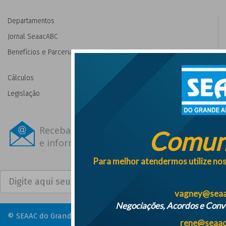
Departamentos
Jornal SeaacABC
Benefícios e Parcerias
Cálculos
Legislação
Receba novidades
Comun
e informações por e-mail
Para melhor atendermos utilize nos
Cadastrar
vagney@seaa
Negociações, Acordos e Conve
© SEAAC do Grande ABC e Região – 2026
rene@seaac