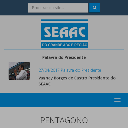
Palavra do Presidente
27/04/2017 Palavra do Presidente
Vagney Borges de Castro Presidente do
SEAAC
Toggl
navig
PENTAGONO