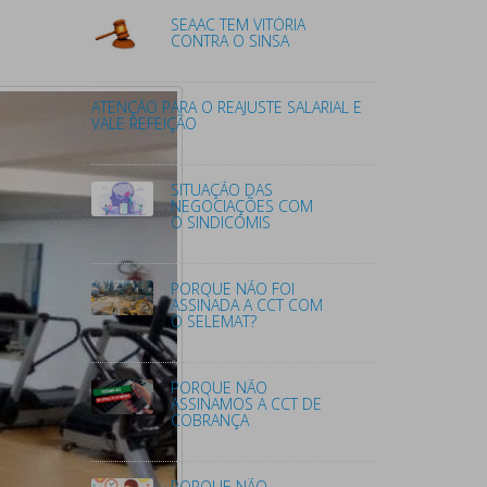
SEAAC TEM VITÓRIA
CONTRA O SINSA
ATENÇÃO PARA O REAJUSTE SALARIAL E
VALE REFEIÇÃO
SITUAÇÃO DAS
NEGOCIAÇÕES COM
O SINDICOMIS
PORQUE NÃO FOI
ASSINADA A CCT COM
O SELEMAT?
PORQUE NÃO
ASSINAMOS A CCT DE
COBRANÇA
PORQUE NÃO