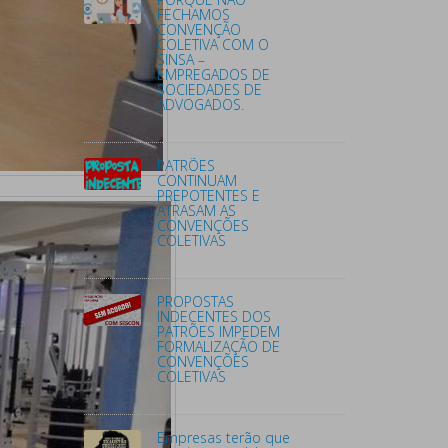
FECHAMOS
CONVENÇÃO
COLETIVA COM O
SINSA –
EMPREGADOS DE
SOCIEDADES DE
ADVOGADOS.
PATRÕES
CONTINUAM
PREPOTENTES E
ATRASAM AS
CONVENÇÕES
COLETIVAS
PROPOSTAS
INDECENTES DOS
PATRÕES IMPEDEM
FORMALIZAÇÃO DE
CONVENÇÕES
COLETIVAS
Empresas terão que