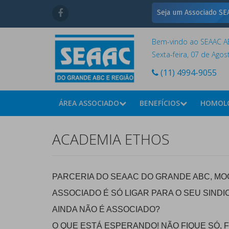
Seja um Associado SEA
Bem-vindo ao SEAAC AB
Sexta-feira, 07 de Ago
(11) 4994-9055
ÁREA ASSOCIADO
BENEFÍCIOS
HOMOL
ACADEMIA ETHOS
PARCERIA DO SEAAC DO GRANDE ABC, MO
ASSOCIADO É SÓ LIGAR PARA O SEU SINDIC
AINDA NÃO É ASSOCIADO?
O QUE ESTÁ ESPERANDO! NÃO FIQUE SÓ, F