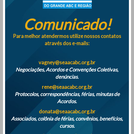
Comunicado!
Empresas terão que monitorar saúde mental dos
trabalhadores a partir de maio 2025
Para melhor atendermos utilize nossos contatos
através dos e-mails:
SINDICATO DISTRIBUÍ QUASE 500 MIL REAIS AOS ASSOCIADOS NA
VESPERA DE NATAL DE 2024
vagney@seaacabc.org.br
Negociações, Acordos e Convenções Coletivas,
denúncias.
ATENÇÃO PARA O INICIO DAS FÉRIAS COLETIVAS DE 2024
rene@seaacabc.org.br
Protocolos, correspondências, férias, minutas de
Acordos.
donata@seaacabc.org.br
Associados, colônia de férias, convênios, benefícios,
cursos.
Mais notícias